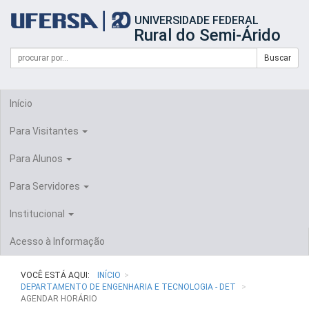
Início
UNIVERSIDADE FEDERAL
do
Rural do Semi-Árido
cabeçalho
do
Campo
Formulário
Buscar
portal
de
da
de
busca
UFERSA
Busca
Início
Para Visitantes
Para Alunos
Para Servidores
Institucional
Acesso à Informação
VOCÊ ESTÁ AQUI:
INÍCIO
DEPARTAMENTO DE ENGENHARIA E TECNOLOGIA - DET
AGENDAR HORÁRIO