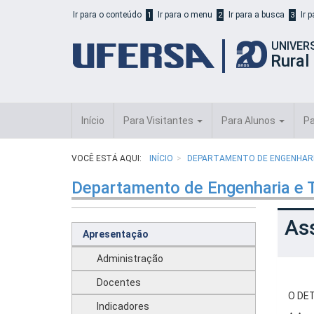
Início
Ir para o conteúdo
Ir para o menu
Ir para a busca
Ir 
1
2
3
do
cabeçalho
UNIVER
do
Rural
portal
da
UFERSA
Início
Para Visitantes
Para Alunos
Pa
VOCÊ ESTÁ AQUI:
INÍCIO
DEPARTAMENTO DE ENGENHARI
Departamento de Engenharia e 
As
Apresentação
Administração
Docentes
O DET
Indicadores