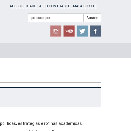
ACESSIBILIDADE
ALTO CONTRASTE
MAPA DO SITE
Campo
Formulário
Buscar
de
de
busca
Busca
olíticas, estratégias e rotinas acadêmicas.