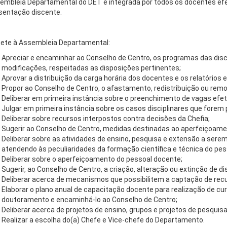
embleia Departamental do DET é integrada por todos os docentes efe
sentação discente.
te à Assembleia Departamental:
Apreciar e encaminhar ao Conselho de Centro, os programas das disci
modificações, respeitadas as disposições pertinentes;
Aprovar a distribuição da carga horária dos docentes e os relatórios 
Propor ao Conselho de Centro, o afastamento, redistribuição ou rem
Deliberar em primeira instância sobre o preenchimento de vagas efet
Julgar em primeira instância sobre os casos disciplinares que forem
Deliberar sobre recursos interpostos contra decisões da Chefia;
Sugerir ao Conselho de Centro, medidas destinadas ao aperfeiçoamen
Deliberar sobre as atividades de ensino, pesquisa e extensão a sere
atendendo às peculiaridades da formação científica e técnica do pes
Deliberar sobre o aperfeiçoamento do pessoal docente;
Sugerir, ao Conselho de Centro, a criação, alteração ou extinção de dis
Deliberar acerca de mecanismos que possibilitem a captação de recu
Elaborar o plano anual de capacitação docente para realização de cu
doutoramento e encaminhá-lo ao Conselho de Centro;
Deliberar acerca de projetos de ensino, grupos e projetos de pesquis
Realizar a escolha do(a) Chefe e Vice-chefe do Departamento.