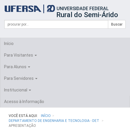
Início
UNIVERSIDADE FEDERAL
do
Rural do Semi-Árido
cabeçalho
do
Campo
Formulário
Buscar
portal
de
da
de
busca
UFERSA
Busca
Início
Para Visitantes
Para Alunos
Para Servidores
Institucional
Acesso à Informação
VOCÊ ESTÁ AQUI:
INÍCIO
DEPARTAMENTO DE ENGENHARIA E TECNOLOGIA - DET
APRESENTAÇÃO